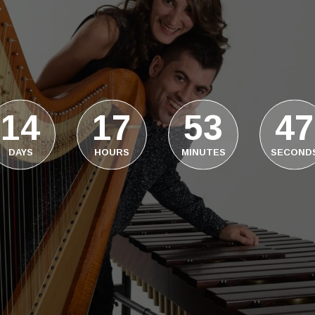
14
17
53
47
DAYS
HOURS
MINUTES
SECOND