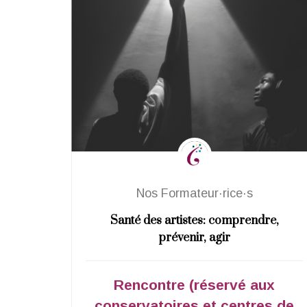
Nos Formateur·rice·s
(TDA),
Santé des artistes: comprendre,
prévenir, agir
re
Rencontre (réservé aux
)
conservatoires et centres de