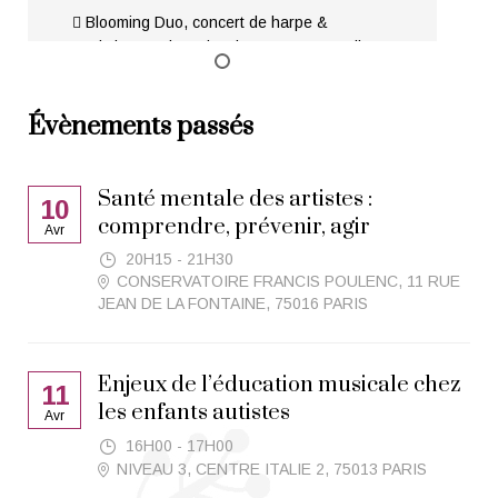
🪉 Blooming Duo, concert de harpe &
marimba. Esther Pinyol et Ferran Carceller
présentent...
Évènements passés
READ MORE
Santé mentale des artistes :
10
comprendre, prévenir, agir
Avr
20H15 - 21H30
CONSERVATOIRE FRANCIS POULENC, 11 RUE
JEAN DE LA FONTAINE, 75016 PARIS
Enjeux de l’éducation musicale chez
11
les enfants autistes
Avr
16H00 - 17H00
NIVEAU 3, CENTRE ITALIE 2, 75013 PARIS