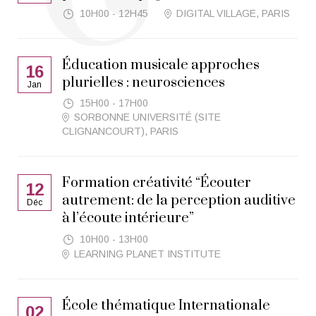
10H00 - 12H45
DIGITAL VILLAGE, PARIS
Éducation musicale approches
16
plurielles : neurosciences
Jan
15H00 - 17H00
SORBONNE UNIVERSITÉ (SITE
CLIGNANCOURT), PARIS
Formation créativité “Écouter
12
autrement: de la perception auditive
Déc
à l’écoute intérieure”
10H00 - 13H00
LEARNING PLANET INSTITUTE
École thématique Internationale
02